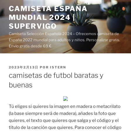
Saltar
CAMISETA ESPAÑA
al
MUNDIAL 2024 |
contenido
SUPERVIGO
Camiseta Selección Española 2024 – Ofrecemos camiseta de
España 2022 mundial para adultos y niños. Personalizar gratis.
Envío gratis desde 69 €.
PUBLICADO
2023年2月13日
POR
ISTERN
EL
camisetas de futbol baratas y
buenas
Tú eliges si quieres la imagen en madera o metacrilato
(la base siempre será de madera), añades la foto que
quieres, el texto que quieres que salga y el código y el
título de la canción que quieres. Para conocer el código