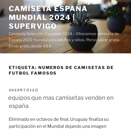
Saltar
CAMISETA ESPAÑA
al
MUNDIAL 2024 |
contenido
SUPERVIGO
Camiseta Selección Española 2024 – Ofrecemos camiseta de
España 2022 mundial para adultos y niños. Personalizar gratis.
Envío gratis desde 69 €.
ETIQUETA:
NUMEROS DE CAMISETAS DE
FUTBOL FAMOSOS
PUBLICADO
2023年7月12日
EL
equipos que mas camisetas venden en
españa
Eliminado en octavos de final, Uruguay finaliza su
participación en el Mundial dejando una imagen