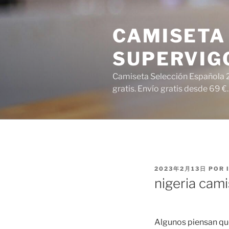
Saltar
al
CAMISETA 
contenido
SUPERVIG
Camiseta Selección Española 2
gratis. Envío gratis desde 69 €.
PUBLICADO
2023年2月13日
POR
EL
nigeria cami
Algunos piensan que