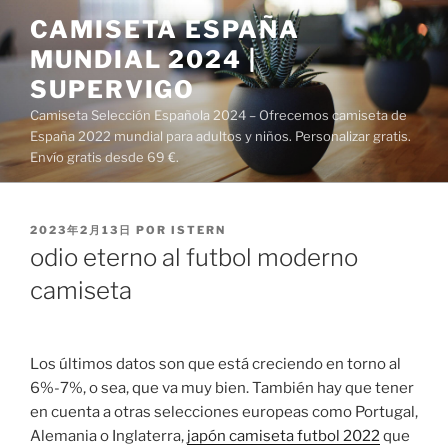
Saltar
CAMISETA ESPAÑA
al
MUNDIAL 2024 |
contenido
SUPERVIGO
Camiseta Selección Española 2024 – Ofrecemos camiseta de
España 2022 mundial para adultos y niños. Personalizar gratis.
Envío gratis desde 69 €.
PUBLICADO
2023年2月13日
POR
ISTERN
EL
odio eterno al futbol moderno
camiseta
Los últimos datos son que está creciendo en torno al
6%-7%, o sea, que va muy bien. También hay que tener
en cuenta a otras selecciones europeas como Portugal,
Alemania o Inglaterra,
japón camiseta futbol 2022
que