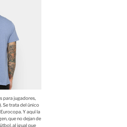
s para jugadores,
 Se trata del único
 Eurocopa. Y aquí la
gen, que no dejan de
tbol, al igual que