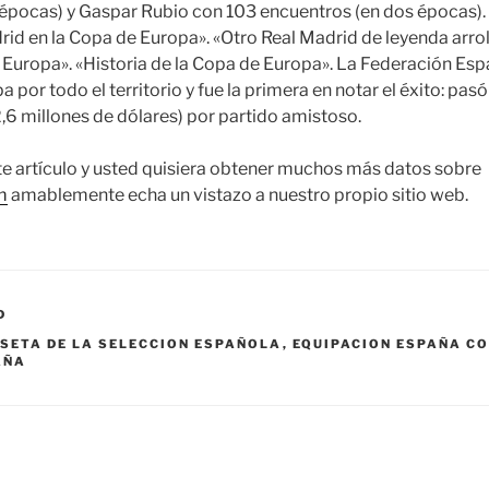
 épocas) y Gaspar Rubio con 103 encuentros (en dos épocas).
rid en la Copa de Europa». «Otro Real Madrid de leyenda arroll
e Europa». «Historia de la Copa de Europa». La Federación Esp
a por todo el territorio y fue la primera en notar el éxito: pas
2,6 millones de dólares) por partido amistoso.
ste artículo y usted quisiera obtener muchos más datos sobre
m
amablemente echa un vistazo a nuestro propio sitio web.
D
SETA DE LA SELECCION ESPAÑOLA
,
EQUIPACION ESPAÑA CO
AÑA