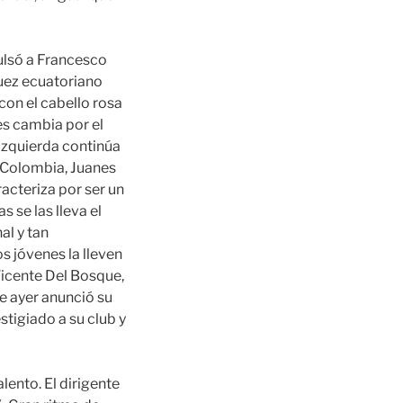
pulsó a Francesco
 juez ecuatoriano
on el cabello rosa
es cambia por el
 izquierda continúa
En Colombia, Juanes
acteriza por ser un
 se las lleva el
al y tan
s jóvenes la lleven
Vicente Del Bosque,
ue ayer anunció su
stigiado a su club y
ento. El dirigente