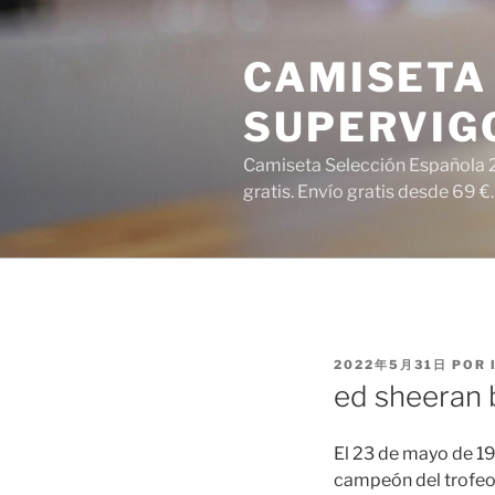
Saltar
al
CAMISETA 
contenido
SUPERVIG
Camiseta Selección Española 2
gratis. Envío gratis desde 69 €.
PUBLICADO
2022年5月31日
POR
EL
ed sheeran 
El 23 de mayo de 19
campeón del trofeo.