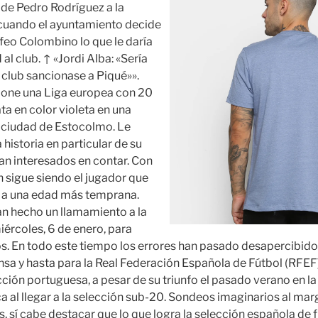
 de Pedro Rodríguez a la
 cuando el ayuntamiento decide
feo Colombino lo que le daría
 al club. ↑ «Jordi Alba: «Sería
 club sancionase a Piqué»».
ne una Liga europea con 20
ta en color violeta en una
 ciudad de Estocolmo. Le
historia en particular de su
an interesados en contar. Con
n sigue siendo el jugador que
n a una edad más temprana.
an hecho un llamamiento a la
iércoles, 6 de enero, para
s. En todo este tiempo los errores han pasado desapercibido
nsa y hasta para la Real Federación Española de Fútbol (RFEF).
ción portuguesa, a pesar de su triunfo el pasado verano en la
a al llegar a la selección sub-20. Sondeos imaginarios al mar
, sí cabe destacar que lo que logra la selección española de fú