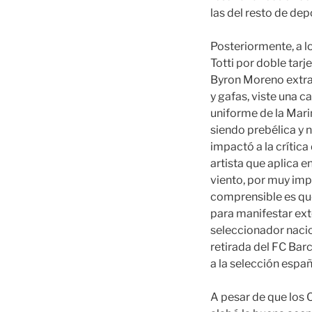
las del resto de dep
Posteriormente, a l
Totti por doble tarje
Byron Moreno extra
y gafas, viste una c
uniforme de la Marin
siendo prebélica y n
impactó a la crític
artista que aplica e
viento, por muy imp
comprensible es que
para manifestar ext
seleccionador nacio
retirada del FC Barc
a la selección españ
A pesar de que los 