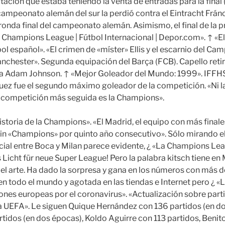
tación que estaba teniendo la venta de entradas para la final
l campeonato alemán del sur la perdió contra el Eintracht Frán
ronda final del campeonato alemán. Asimismo, el final de la
 Champions League | Fútbol Internacional | Depor.com». ↑ «El 
bol español». «El crimen de «míster» Ellis y el escarnio del C
anchester». Segunda equipación del Barça (FCB). Capello reti
 a Adam Johnson. ↑ «Mejor Goleador del Mundo: 1999». IFFHS.
z fue el segundo máximo goleador de la competición. «Ni la
la competición más seguida es la Champions».
historia de la Champions». «El Madrid, el equipo con más fina
sin «Champions» por quinto año consecutivo». Sólo mirando el 
cial entre Boca y Milan parece evidente, ¿ «La Champions Lea
 Licht für neue Super League! Pero la palabra kitsch tiene en
el arte. Ha dado la sorpresa y gana en los números con más d
n todo el mundo y agotada en las tiendas e Internet pero ¿ «
ones europeas por el coronavirus». «Actualización sobre part
a UEFA». Le siguen Quique Hernández con 136 partidos (en d
tidos (en dos épocas), Koldo Aguirre con 113 partidos, Benit