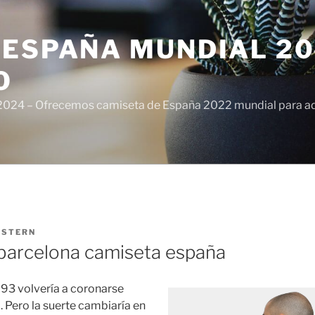
ESPAÑA MUNDIAL 20
O
024 – Ofrecemos camiseta de España 2022 mundial para adul
ISTERN
barcelona camiseta españa
93 volvería a coronarse
 Pero la suerte cambiaría en