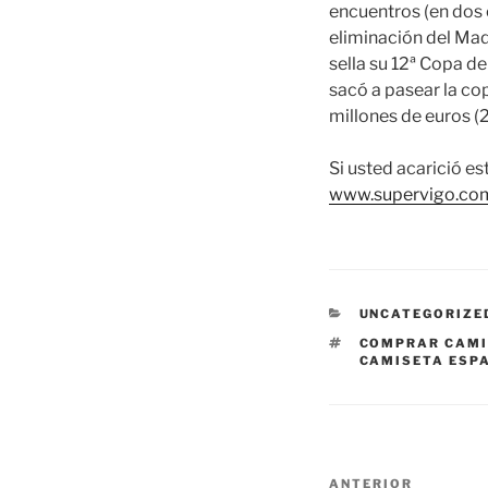
encuentros (en dos
eliminación del Mad
sella su 12ª Copa d
sacó a pasear la cop
millones de euros (
Si usted acarició e
www.supervigo.co
CATEGORÍAS
UNCATEGORIZE
ETIQUETAS
COMPRAR CAMI
CAMISETA ESP
Navegación
Entrada
ANTERIOR