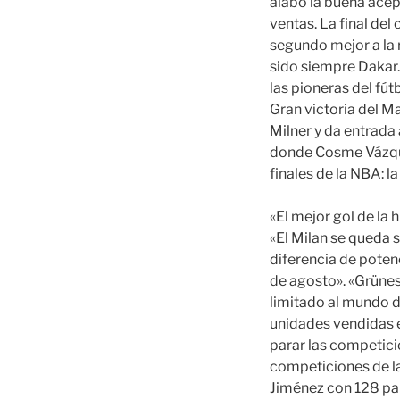
alabó la buena acep
ventas. La final de
segundo mejor a la 
sido siempre Dakar.
las pioneras del fút
Gran victoria del M
Milner y da entrada
donde Cosme Vázque
finales de la NBA: 
«El mejor gol de la 
«El Milan se queda 
diferencia de poten
de agosto». «Grünes
limitado al mundo d
unidades vendidas e
parar las competici
competiciones de l
Jiménez con 128 par