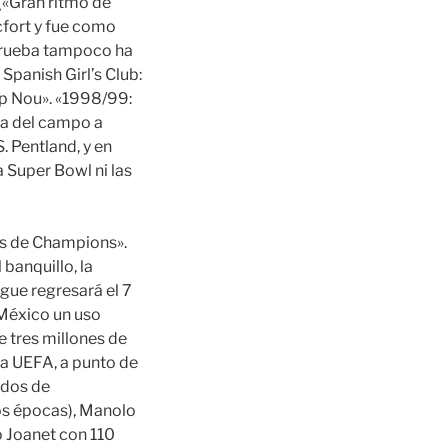
 («Gran ritmo de
cfort y fue como
 prueba tampoco ha
Spanish Girl’s Club:
amp Nou». «1998/99:
ra del campo a
 Pentland, y en
 Super Bowl ni las
les de Champions».
banquillo, la
gue regresará el 7
 México un uso
e tres millones de
La UEFA, a punto de
idos de
os épocas), Manolo
o Joanet con 110