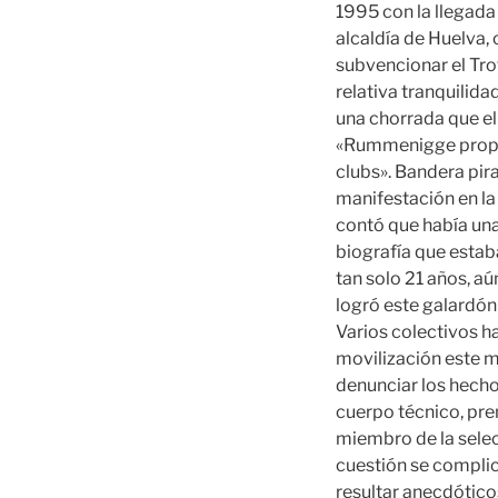
1995 con la llegada
alcaldía de Huelva,
subvencionar el Tro
relativa tranquilidad
una chorrada que el
«Rummenigge propo
clubs». Bandera pira
manifestación en la
contó que había una 
biografía que estab
tan solo 21 años, aú
logró este galardó
Varios colectivos h
movilización este m
denunciar los hecho
cuerpo técnico, pre
miembro de la selec
cuestión se complic
resultar anecdóticos