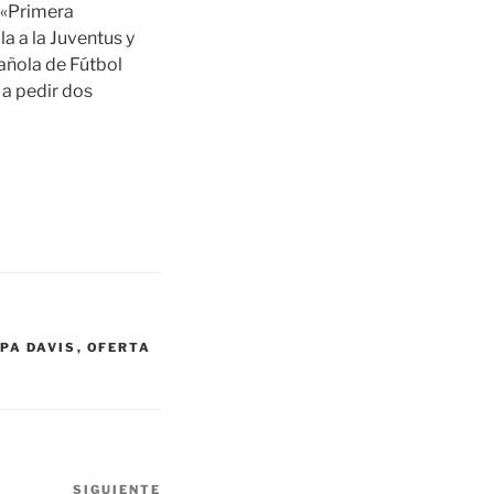
 «Primera
a a la Juventus y
añola de Fútbol
ó a pedir dos
PA DAVIS
,
OFERTA
SIGUIENTE
Siguiente