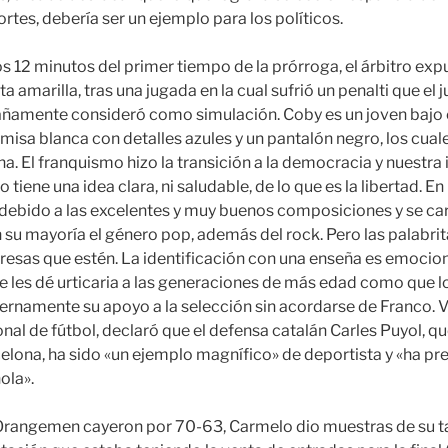
ortes, debería ser un ejemplo para los políticos.
os 12 minutos del primer tiempo de la prórroga, el árbitro ex
ta amarilla, tras una jugada en la cual sufrió un penalti que el
ñamente consideró como simulación. Coby es un joven bajo c
amisa blanca con detalles azules y un pantalón negro, los cual
a. El franquismo hizo la transición a la democracia y nuestra
o tiene una idea clara, ni saludable, de lo que es la libertad. 
a debido a las excelentes y muy buenos composiciones y se car
n su mayoría el género pop, además del rock. Pero las palabritas
resas que estén. La identificación con una enseña es emocion
 les dé urticaria a las generaciones de más edad como que lo
ernamente su apoyo a la selección sin acordarse de Franco. 
nal de fútbol, declaró que el defensa catalán Carles Puyol, q
elona, ha sido «un ejemplo magnífico» de deportista y «ha pre
ola».
Orangemen cayeron por 70-63, Carmelo dio muestras de su tal