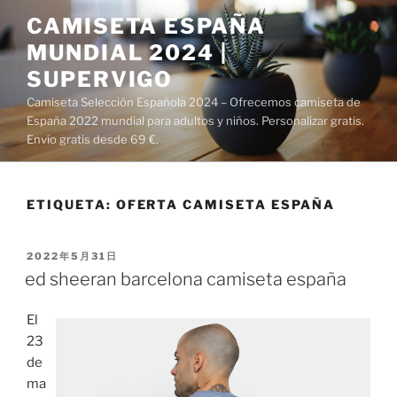
Saltar
CAMISETA ESPAÑA
al
MUNDIAL 2024 |
contenido
SUPERVIGO
Camiseta Selección Española 2024 – Ofrecemos camiseta de
España 2022 mundial para adultos y niños. Personalizar gratis.
Envío gratis desde 69 €.
ETIQUETA:
OFERTA CAMISETA ESPAÑA
PUBLICADO
2022年5月31日
EL
ed sheeran barcelona camiseta españa
El
23
de
ma