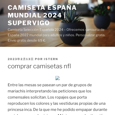
Saltar
CAMISETA ESPAÑA
al
MUNDIAL 2024 |
contenido
SUPERVIGO
Camiseta Selección Española 2024 – Ofrecemos camiseta de
España 2022 mundial para adultos y niños. Personalizar gratis.
Envío gratis desde 69 €.
PUBLICADO
2023年2月13日
POR
ISTERN
EL
comprar camisetas nfl
Entre las mesas se pasean un par de grupos de
mariachis interpretando las peticiones que los
comensales solicitan. Los ropajes que porta
reproducen los colores y las vestiduras propias de una
princesa inca. De la que me he podido empapar durante