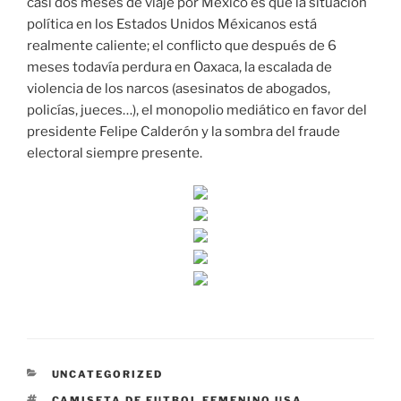
casi dos meses de viaje por México es que la situación
política en los Estados Unidos Méxicanos está
realmente caliente; el conflicto que después de 6
meses todavía perdura en Oaxaca, la escalada de
violencia de los narcos (asesinatos de abogados,
policías, jueces…), el monopolio mediático en favor del
presidente Felipe Calderón y la sombra del fraude
electoral siempre presente.
CATEGORÍAS
UNCATEGORIZED
ETIQUETAS
CAMISETA DE FUTBOL FEMENINO USA
,