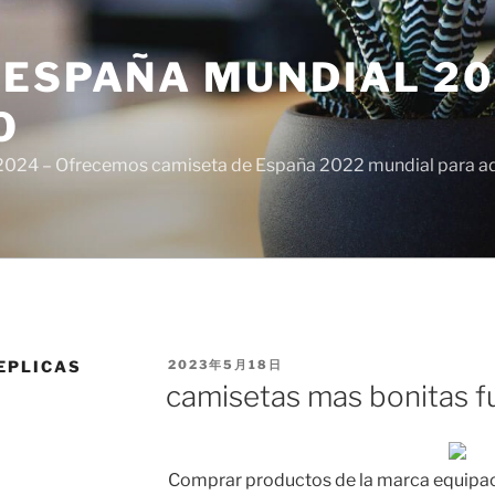
ESPAÑA MUNDIAL 20
O
024 – Ofrecemos camiseta de España 2022 mundial para adul
PUBLICADO
EPLICAS
2023年5月18日
EL
camisetas mas bonitas f
Comprar productos de la marca equipaci