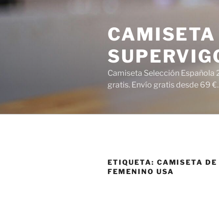
Saltar
al
CAMISETA 
contenido
SUPERVIG
Camiseta Selección Española 2
gratis. Envío gratis desde 69 €.
ETIQUETA:
CAMISETA DE
FEMENINO USA