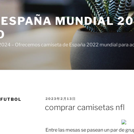
ESPAÑA MUNDIAL 20
O
024 – Ofrecemos camiseta de España 2022 mundial para adul
PUBLICADO
 FUTBOL
2023年2月13日
EL
comprar camisetas nfl
Entre las mesas se pasean un par de gru