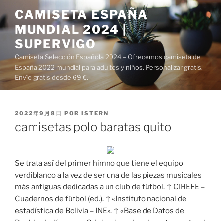
Saltar
CAMISETA ESPAÑA
al
MUNDIAL 2024 |
contenido
SUPERVIGO
Camiseta Selección Española 2024 – Ofrecemos camiseta de
España 2022 mundial para adultos y niños. Personalizar gratis.
Envío gratis desde 69 €.
PUBLICADO
2022年9月8日
POR
ISTERN
EL
camisetas polo baratas quito
Se trata así del primer himno que tiene el equipo
verdiblanco a la vez de ser una de las piezas musicales
más antiguas dedicadas a un club de fútbol. ↑ CIHEFE –
Cuadernos de fútbol (ed.). ↑ «Instituto nacional de
estadística de Bolivia – INE». ↑ «Base de Datos de