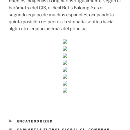
Pueblos Indígenas u Originarios.». Igualmente, según el
barómetro del CIS, el Real Betis Balompié es el
segundo equipo de muchos españoles, ocupando la
quinta posición respecto a la simpatía sentida hacia
algún otro equipo además del principal.
CATEGORÍAS
UNCATEGORIZED
ETIQUETAS
CAMISETAS FUTBOL GLOBAL CL
,
COMPRAR