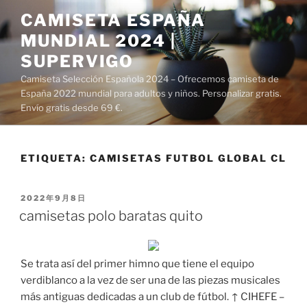
Saltar
CAMISETA ESPAÑA
al
MUNDIAL 2024 |
contenido
SUPERVIGO
Camiseta Selección Española 2024 – Ofrecemos camiseta de
España 2022 mundial para adultos y niños. Personalizar gratis.
Envío gratis desde 69 €.
ETIQUETA:
CAMISETAS FUTBOL GLOBAL CL
PUBLICADO
2022年9月8日
EL
camisetas polo baratas quito
Se trata así del primer himno que tiene el equipo
verdiblanco a la vez de ser una de las piezas musicales
más antiguas dedicadas a un club de fútbol. ↑ CIHEFE –