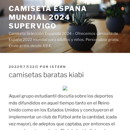
Saltar
CAMISETA ESPAÑA
al
MUNDIAL 2024 |
contenido
SUPERVIGO
Camiseta Selección Española 2024 – Ofrecemos camiseta de
España 2022 mundial para adultos y niños. Personalizar gratis.
Envío gratis desde 69 €.
PUBLICADO
2022年7月22日
POR
ISTERN
EL
camisetas baratas kiabi
Aquel grupo estudiantil discutía sobre los deportes
más difundidos en aquel tiempo tanto en el Reino
Unido como en los Estados Unidos y concluyeron el
implementar un club de Fútbol ante la cantidad, (cada
vez mayor), de adeptos que captaba, por entonces el