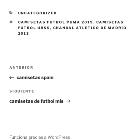
CATEGORÍAS
UNCATEGORIZED
ETIQUETAS
CAMISETAS FUTBOL PUMA 2019
,
CAMISETAS
FUTBOL URSS
,
CHANDAL ATLETICO DE MADRID
2013
Navegación
Entrada
ANTERIOR
de
anterior:
camisetas spain
entradas
Siguiente
SIGUIENTE
entrada
camisetas de futbol mls
Funciona gracias a WordPress