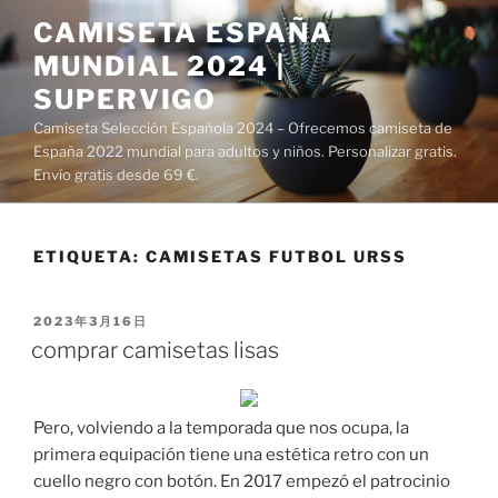
Saltar
CAMISETA ESPAÑA
al
MUNDIAL 2024 |
contenido
SUPERVIGO
Camiseta Selección Española 2024 – Ofrecemos camiseta de
España 2022 mundial para adultos y niños. Personalizar gratis.
Envío gratis desde 69 €.
ETIQUETA:
CAMISETAS FUTBOL URSS
PUBLICADO
2023年3月16日
EL
comprar camisetas lisas
Pero, volviendo a la temporada que nos ocupa, la
primera equipación tiene una estética retro con un
cuello negro con botón. En 2017 empezó el patrocinio