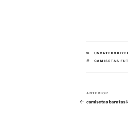
CATEGORÍAS
UNCATEGORIZE
ETIQUETAS
CAMISETAS FUT
Navegación
Entrada
ANTERIOR
de
anterior:
camisetas baratas k
entradas