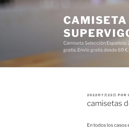
Saltar
al
CAMISETA 
contenido
SUPERVIG
Camiseta Selección Española 2
gratis. Envío gratis desde 69 €.
PUBLICADO
2022年7月22日
POR
EL
camisetas d
En todos los casos 