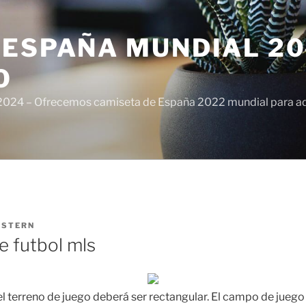
ESPAÑA MUNDIAL 20
O
024 – Ofrecemos camiseta de España 2022 mundial para adul
ISTERN
e futbol mls
el terreno de juego deberá ser rectangular. El campo de jueg