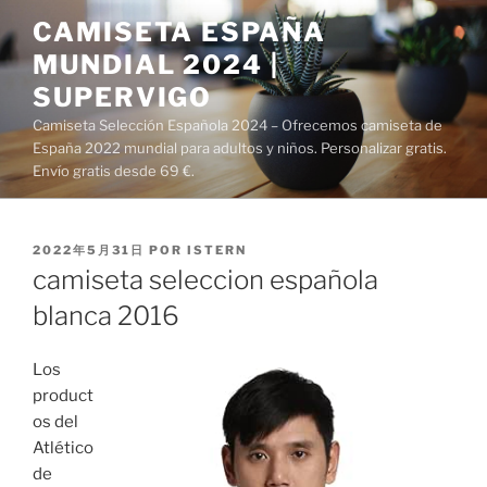
Saltar
CAMISETA ESPAÑA
al
MUNDIAL 2024 |
contenido
SUPERVIGO
Camiseta Selección Española 2024 – Ofrecemos camiseta de
España 2022 mundial para adultos y niños. Personalizar gratis.
Envío gratis desde 69 €.
PUBLICADO
2022年5月31日
POR
ISTERN
EL
camiseta seleccion española
blanca 2016
Los
product
os del
Atlético
de