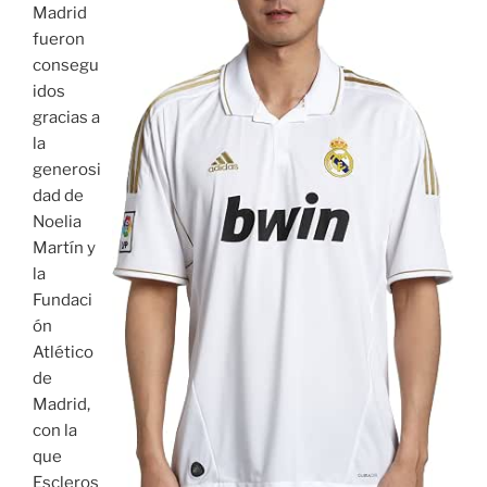
Madrid
fueron
consegu
idos
gracias a
la
generosi
dad de
Noelia
Martín y
la
Fundaci
ón
Atlético
de
Madrid,
con la
que
Escleros