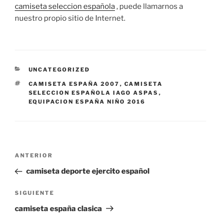
camiseta seleccion española
, puede llamarnos a
nuestro propio sitio de Internet.
CATEGORÍAS
UNCATEGORIZED
ETIQUETAS
CAMISETA ESPAÑA 2007
,
CAMISETA
SELECCION ESPAÑOLA IAGO ASPAS
,
EQUIPACION ESPAÑA NIÑO 2016
Navegación
Entrada
ANTERIOR
de
anterior:
camiseta deporte ejercito español
entradas
Siguiente
SIGUIENTE
entrada
camiseta españa clasica