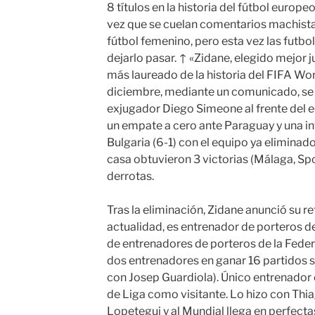
8 títulos en la historia del fútbol europ
vez que se cuelan comentarios machista
fútbol femenino, pero esta vez las futbo
dejarlo pasar. ↑ «Zidane, elegido mejor 
más laureado de la historia del FIFA Worl
diciembre, mediante un comunicado, se
exjugador Diego Simeone al frente del eq
un empate a cero ante Paraguay y una i
Bulgaria (6-1) con el equipo ya eliminado
casa obtuvieron 3 victorias (Málaga, Spo
derrotas.
Tras la eliminación, Zidane anunció su ret
actualidad, es entrenador de porteros de 
de entrenadores de porteros de la Federa
dos entrenadores en ganar 16 partidos 
con Josep Guardiola). Único entrenador 
de Liga como visitante. Lo hizo con Thia
Lopetegui y al Mundial llega en perfect