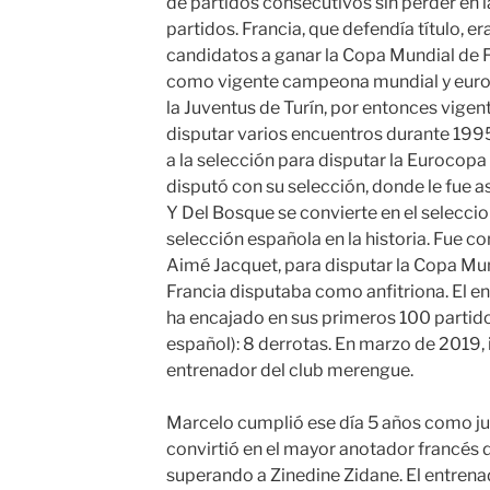
de partidos consecutivos sin perder en la
partidos. Francia, que defendía título, 
candidatos a ganar la Copa Mundial de F
como vigente campeona mundial y europ
la Juventus de Turín, por entonces vige
disputar varios encuentros durante 19
a la selección para disputar la Eurocopa 
disputó con su selección, donde le fue a
Y Del Bosque se convierte en el selecci
selección española en la historia. Fue 
Aimé Jacquet, para disputar la Copa Mun
Francia disputaba como anfitriona. El 
ha encajado en sus primeros 100 partidos 
español): 8 derrotas. En marzo de 2019,
entrenador del club merengue.
Marcelo cumplió ese día 5 años como j
convirtió en el mayor anotador francés de
superando a Zinedine Zidane. El entren