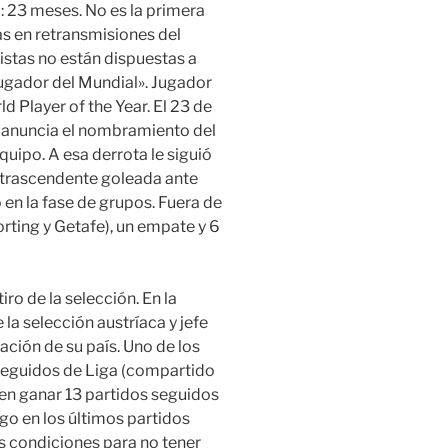
eo: 23 meses. No es la primera
s en retransmisiones del
listas no están dispuestas a
jugador del Mundial». Jugador
d Player of the Year. El 23 de
 anuncia el nombramiento del
uipo. A esa derrota le siguió
ntrascendente goleada ante
 en la fase de grupos. Fuera de
rting y Getafe), un empate y 6
iro de la selección. En la
la selección austríaca y jefe
ción de su país. Uno de los
seguidos de Liga (compartido
en ganar 13 partidos seguidos
go en los últimos partidos
as condiciones para no tener