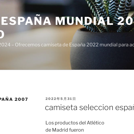
ESPAÑA MUNDIAL 20
O
024 – Ofrecemos camiseta de España 2022 mundial para adul
PUBLICADO
PAÑA 2007
2022年5月31日
EL
camiseta seleccion espa
Los productos del Atlético
de Madrid fueron