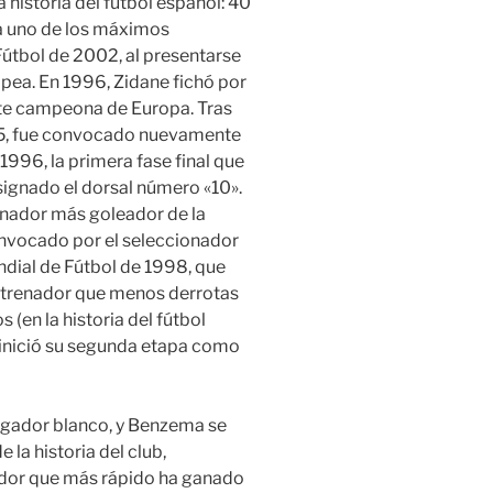
 historia del fútbol español: 40
era uno de los máximos
útbol de 2002, al presentarse
ea. En 1996, Zidane fichó por
nte campeona de Europa. Tras
95, fue convocado nuevamente
1996, la primera fase final que
signado el dorsal número «10».
onador más goleador de la
convocado por el seleccionador
dial de Fútbol de 1998, que
entrenador que menos derrotas
(en la historia del fútbol
 inició su segunda etapa como
ugador blanco, y Benzema se
 la historia del club,
ador que más rápido ha ganado