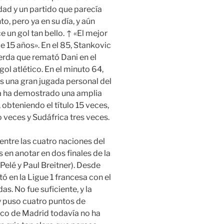
dad y un partido que parecía
, pero ya en su día, y aún
un gol tan bello. ↑ «El mejor
e 15 años». En el 85, Stankovic
erda que remató Dani en el
l atlético. En el minuto 64,
s una gran jugada personal del
da ha demostrado una amplia
obteniendo el título 15 veces,
 veces y Sudáfrica tres veces.
entre las cuatro naciones del
 en anotar en dos finales de la
elé y Paul Breitner). Desde
 en la Ligue 1 francesa con el
s. No fue suficiente, y la
 y puso cuatro puntos de
ético de Madrid todavía no ha