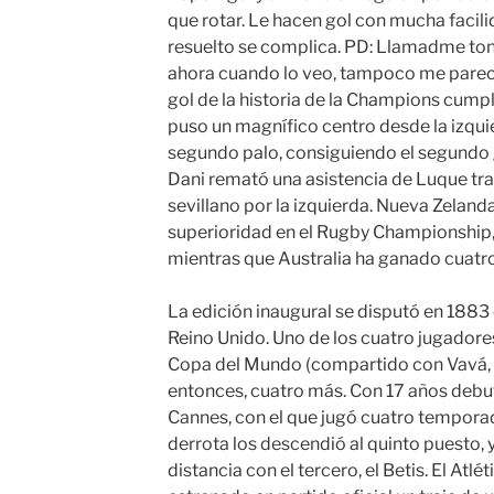
que rotar. Le hacen gol con mucha facili
resuelto se complica. PD: Llamadme tonto
ahora cuando lo veo, tampoco me parece 
gol de la historia de la Champions cumpl
puso un magnífico centro desde la izqui
segundo palo, consiguiendo el segundo go
Dani remató una asistencia de Luque tra
sevillano por la izquierda. Nueva Zelan
superioridad en el Rugby Championship, 
mientras que Australia ha ganado cuatro
La edición inaugural se disputó en 1883 
Reino Unido. Uno de los cuatro jugadores
Copa del Mundo (compartido con Vavá, P
entonces, cuatro más. Con 17 años debutó
Cannes, con el que jugó cuatro temporada
derrota los descendió al quinto puesto,
distancia con el tercero, el Betis. El Atl