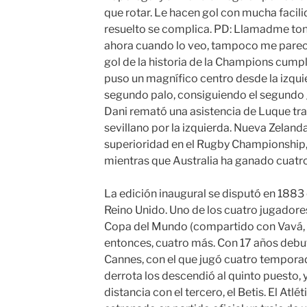
que rotar. Le hacen gol con mucha facili
resuelto se complica. PD: Llamadme tonto
ahora cuando lo veo, tampoco me parece 
gol de la historia de la Champions cumpl
puso un magnífico centro desde la izqui
segundo palo, consiguiendo el segundo go
Dani remató una asistencia de Luque tra
sevillano por la izquierda. Nueva Zelan
superioridad en el Rugby Championship, 
mientras que Australia ha ganado cuatro
La edición inaugural se disputó en 1883 
Reino Unido. Uno de los cuatro jugadores
Copa del Mundo (compartido con Vavá, P
entonces, cuatro más. Con 17 años debutó
Cannes, con el que jugó cuatro temporada
derrota los descendió al quinto puesto,
distancia con el tercero, el Betis. El Atl