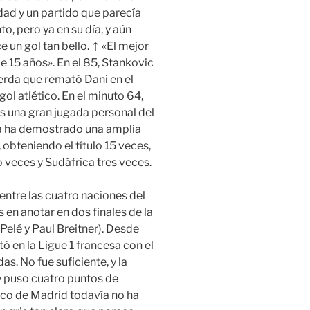
dad y un partido que parecía
, pero ya en su día, y aún
un gol tan bello. ↑ «El mejor
e 15 años». En el 85, Stankovic
erda que remató Dani en el
l atlético. En el minuto 64,
s una gran jugada personal del
da ha demostrado una amplia
obteniendo el título 15 veces,
 veces y Sudáfrica tres veces.
entre las cuatro naciones del
 en anotar en dos finales de la
elé y Paul Breitner). Desde
 en la Ligue 1 francesa con el
s. No fue suficiente, y la
 y puso cuatro puntos de
ético de Madrid todavía no ha