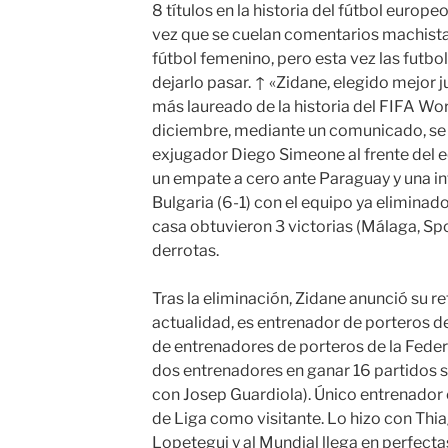
8 títulos en la historia del fútbol europ
vez que se cuelan comentarios machista
fútbol femenino, pero esta vez las futbo
dejarlo pasar. ↑ «Zidane, elegido mejor 
más laureado de la historia del FIFA Worl
diciembre, mediante un comunicado, se
exjugador Diego Simeone al frente del eq
un empate a cero ante Paraguay y una i
Bulgaria (6-1) con el equipo ya eliminado
casa obtuvieron 3 victorias (Málaga, Spo
derrotas.
Tras la eliminación, Zidane anunció su ret
actualidad, es entrenador de porteros de 
de entrenadores de porteros de la Federa
dos entrenadores en ganar 16 partidos 
con Josep Guardiola). Único entrenador 
de Liga como visitante. Lo hizo con Thia
Lopetegui y al Mundial llega en perfect