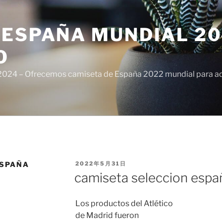
ESPAÑA MUNDIAL 20
O
024 – Ofrecemos camiseta de España 2022 mundial para adul
PUBLICADO
ESPAÑA
2022年5月31日
EL
camiseta seleccion espa
Los productos del Atlético
de Madrid fueron