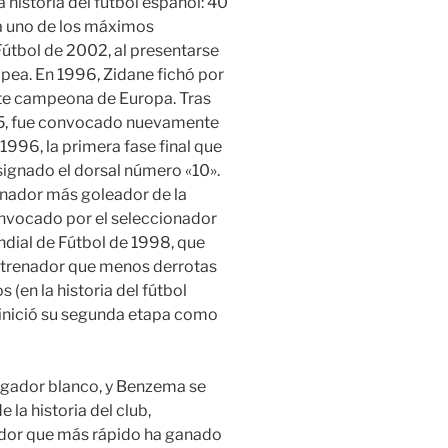
 historia del fútbol español: 40
era uno de los máximos
útbol de 2002, al presentarse
ea. En 1996, Zidane fichó por
nte campeona de Europa. Tras
95, fue convocado nuevamente
1996, la primera fase final que
signado el dorsal número «10».
onador más goleador de la
convocado por el seleccionador
dial de Fútbol de 1998, que
entrenador que menos derrotas
(en la historia del fútbol
 inició su segunda etapa como
ugador blanco, y Benzema se
 la historia del club,
ador que más rápido ha ganado