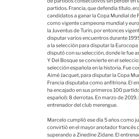
de partidos consecutivos sin perder en la
partidos. Francia, que defendía título, 
candidatos a ganar la Copa Mundial de F
como vigente campeona mundial y europ
la Juventus de Turín, por entonces vige
disputar varios encuentros durante 19
a la selección para disputar la Eurocopa 
disputó con su selección, donde le fue a
Y Del Bosque se convierte en el selecci
selección española en la historia. Fue 
Aimé Jacquet, para disputar la Copa Mun
Francia disputaba como anfitriona. El 
ha encajado en sus primeros 100 partidos 
español): 8 derrotas. En marzo de 2019,
entrenador del club merengue.
Marcelo cumplió ese día 5 años como j
convirtió en el mayor anotador francés de
superando a Zinedine Zidane. El entren