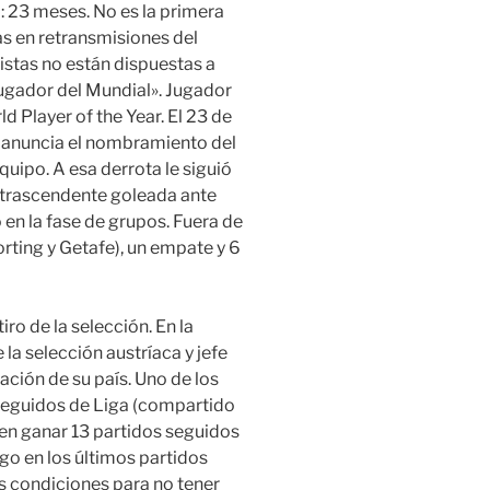
eo: 23 meses. No es la primera
s en retransmisiones del
listas no están dispuestas a
jugador del Mundial». Jugador
d Player of the Year. El 23 de
 anuncia el nombramiento del
uipo. A esa derrota le siguió
ntrascendente goleada ante
 en la fase de grupos. Fuera de
rting y Getafe), un empate y 6
iro de la selección. En la
la selección austríaca y jefe
ción de su país. Uno de los
seguidos de Liga (compartido
en ganar 13 partidos seguidos
go en los últimos partidos
as condiciones para no tener