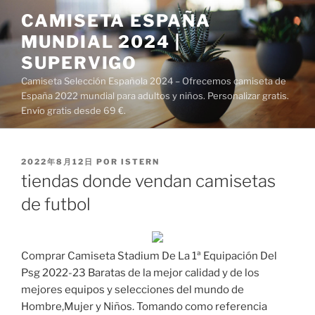
Saltar
CAMISETA ESPAÑA
al
MUNDIAL 2024 |
contenido
SUPERVIGO
Camiseta Selección Española 2024 – Ofrecemos camiseta de
España 2022 mundial para adultos y niños. Personalizar gratis.
Envío gratis desde 69 €.
PUBLICADO
2022年8月12日
POR
ISTERN
EL
tiendas donde vendan camisetas
de futbol
Comprar Camiseta Stadium De La 1ª Equipación Del
Psg 2022-23 Baratas de la mejor calidad y de los
mejores equipos y selecciones del mundo de
Hombre,Mujer y Niños. Tomando como referencia