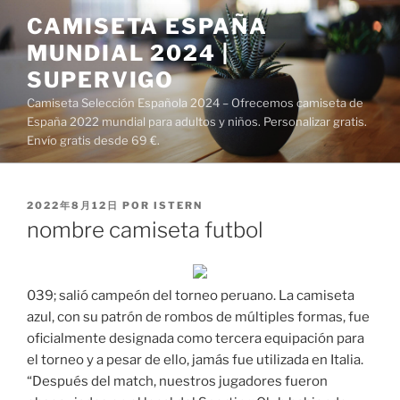
Saltar
CAMISETA ESPAÑA
al
MUNDIAL 2024 |
contenido
SUPERVIGO
Camiseta Selección Española 2024 – Ofrecemos camiseta de
España 2022 mundial para adultos y niños. Personalizar gratis.
Envío gratis desde 69 €.
PUBLICADO
2022年8月12日
POR
ISTERN
EL
nombre camiseta futbol
039; salió campeón del torneo peruano. La camiseta
azul, con su patrón de rombos de múltiples formas, fue
oficialmente designada como tercera equipación para
el torneo y a pesar de ello, jamás fue utilizada en Italia.
“Después del match, nuestros jugadores fueron