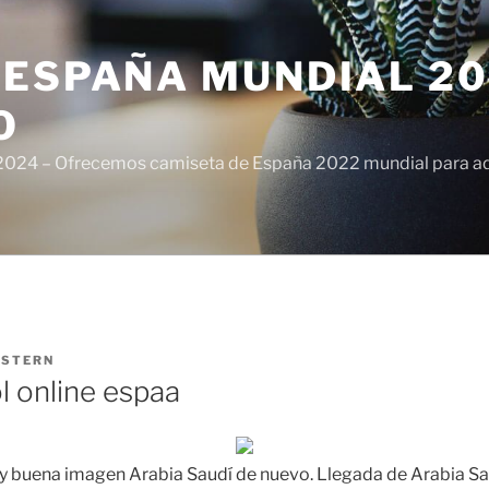
ESPAÑA MUNDIAL 20
O
024 – Ofrecemos camiseta de España 2022 mundial para adul
ISTERN
l online espaa
buena imagen Arabia Saudí de nuevo. Llegada de Arabia Saud