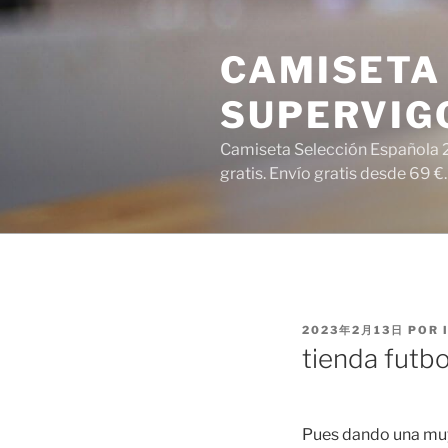
Saltar
al
CAMISETA 
contenido
SUPERVIG
Camiseta Selección Española 2
gratis. Envío gratis desde 69 €.
PUBLICADO
2023年2月13日
POR
EL
tienda futbo
Pues dando una muy 