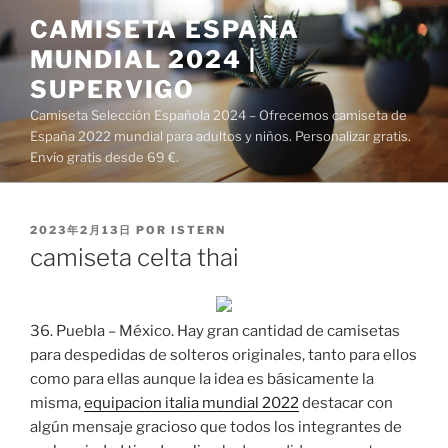
Saltar
CAMISETA ESPAÑA
al
MUNDIAL 2024 |
contenido
SUPERVIGO
Camiseta Selección Española 2024 – Ofrecemos camiseta de
España 2022 mundial para adultos y niños. Personalizar gratis.
Envío gratis desde 69 €.
PUBLICADO
2023年2月13日
POR
ISTERN
EL
camiseta celta thai
36. Puebla – México. Hay gran cantidad de camisetas
para despedidas de solteros originales, tanto para ellos
como para ellas aunque la idea es básicamente la
misma,
equipacion italia mundial 2022
destacar con
algún mensaje gracioso que todos los integrantes de