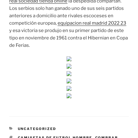
real sociedad tienda online
la despedida compartan.
Los serbios solo han ganado uno de sus seis partidos
anteriores a domicilio ante rivales escoceses en
competición europea,
equipacion real madrid 2022 23
y esa victoria se produjo en su primer partido de este
tipo en noviembre de 1961 contra el Hibernian en Copa
de Ferias.
CATEGORÍAS
UNCATEGORIZED
ETIQUETAS
CAMISETAS DE FUTBOL HOMBRE
,
COMPRAR