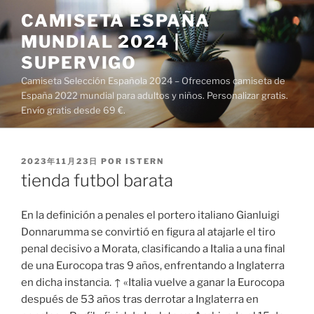
Saltar
CAMISETA ESPAÑA
al
MUNDIAL 2024 |
contenido
SUPERVIGO
Camiseta Selección Española 2024 – Ofrecemos camiseta de
España 2022 mundial para adultos y niños. Personalizar gratis.
Envío gratis desde 69 €.
PUBLICADO
2023年11月23日
POR
ISTERN
EL
tienda futbol barata
En la definición a penales el portero italiano Gianluigi
Donnarumma se convirtió en figura al atajarle el tiro
penal decisivo a Morata, clasificando a Italia a una final
de una Eurocopa tras 9 años, enfrentando a Inglaterra
en dicha instancia. ↑ «Italia vuelve a ganar la Eurocopa
después de 53 años tras derrotar a Inglaterra en