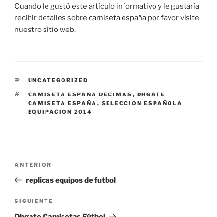
Cuando le gustó este artículo informativo y le gustaría
recibir detalles sobre
camiseta españa
por favor visite
nuestro sitio web.
CATEGORÍAS
UNCATEGORIZED
ETIQUETAS
CAMISETA ESPAÑA DECIMAS
,
DHGATE
CAMISETA ESPAÑA
,
SELECCION ESPAÑOLA
EQUIPACION 2014
Navegación
Entrada
ANTERIOR
de
anterior:
replicas equipos de futbol
entradas
Siguiente
SIGUIENTE
entrada
Dhgate Camisetas Fútbol