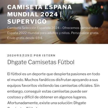
Saltar
CAMISETA ESPAÑA
al
MUNDIAL 2024 |
contenido
SUPERVIGO
Camiseta Selección Española 2024 – Ofrecemos camiseta de
España 2022 mundial para adultos y niños. Personalizar gratis.
Envío gratis desde 69 €.
PUBLICADO
2024年5月29日
POR
ISTERN
EL
Dhgate Camisetas Fútbol
El fútbol es un deporte que despierta pasiones en todo
el mundo. Muchos fanáticos disfrutan apoyando a sus
equipos favoritos vistiendo las camisetas oficiales. Sin
embargo, conseguir estas camisetas puede ser
costoso y difícil de obtener en algunos lugares.
Afortunadamente, existe una solución: Dhgate