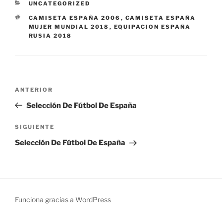
CATEGORÍAS
UNCATEGORIZED
ETIQUETAS
CAMISETA ESPAÑA 2006
,
CAMISETA ESPAÑA
MUJER MUNDIAL 2018
,
EQUIPACION ESPAÑA
RUSIA 2018
Navegación
Entrada
ANTERIOR
de
anterior:
Selección De Fútbol De España
entradas
Siguiente
SIGUIENTE
entrada
Selección De Fútbol De España
Funciona gracias a WordPress