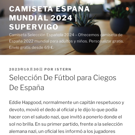
Saltar
CAMISETA ESPAÑA
al
MUNDIAL 2024 |
contenido
SUPERVIGO
Camiseta Selección Española 2024 – Ofrecemos camiseta de
España 2022 mundial para adultos y niños. Personalizar gratis.
Envío gratis desde 69 €.
PUBLICADO
2023年10月30日
POR
ISTERN
EL
Selección De Fútbol para Ciegos
De España
Eddie Hapgood, normalmente un capitán respetuoso y
devoto, movió el dedo al oficial y le dijo lo que podía
hacer con el saludo nazi, que invitó a ponerlo donde el
sol no brilla. En su primer partido, frente a la selección
alemana nazi, un oficial les informó a los jugadores