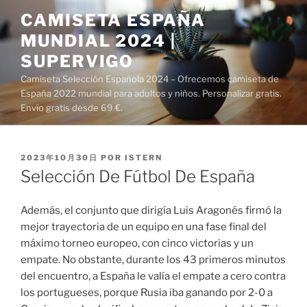
Saltar
CAMISETA ESPAÑA
al
MUNDIAL 2024 |
contenido
SUPERVIGO
Camiseta Selección Española 2024 – Ofrecemos camiseta de
España 2022 mundial para adultos y niños. Personalizar gratis.
Envío gratis desde 69 €.
PUBLICADO
2023年10月30日
POR
ISTERN
EL
Selección De Fútbol De España
Además, el conjunto que dirigía Luis Aragonés firmó la
mejor trayectoria de un equipo en una fase final del
máximo torneo europeo, con cinco victorias y un
empate. No obstante, durante los 43 primeros minutos
del encuentro, a España le valía el empate a cero contra
los portugueses, porque Rusia iba ganando por 2-0 a