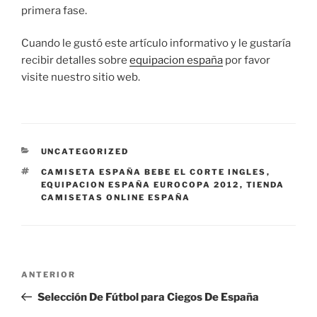
primera fase.
Cuando le gustó este artículo informativo y le gustaría
recibir detalles sobre
equipacion españa
por favor
visite nuestro sitio web.
CATEGORÍAS
UNCATEGORIZED
ETIQUETAS
CAMISETA ESPAÑA BEBE EL CORTE INGLES
,
EQUIPACION ESPAÑA EUROCOPA 2012
,
TIENDA
CAMISETAS ONLINE ESPAÑA
Navegación
Entrada
ANTERIOR
de
anterior:
Selección De Fútbol para Ciegos De España
entradas