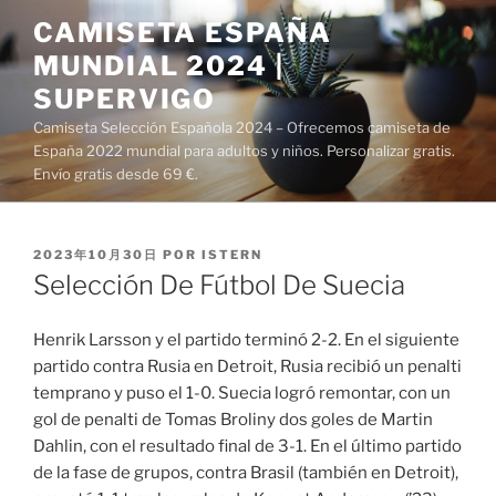
Saltar
CAMISETA ESPAÑA
al
MUNDIAL 2024 |
contenido
SUPERVIGO
Camiseta Selección Española 2024 – Ofrecemos camiseta de
España 2022 mundial para adultos y niños. Personalizar gratis.
Envío gratis desde 69 €.
PUBLICADO
2023年10月30日
POR
ISTERN
EL
Selección De Fútbol De Suecia
Henrik Larsson y el partido terminó 2-2. En el siguiente
partido contra Rusia en Detroit, Rusia recibió un penalti
temprano y puso el 1-0. Suecia logró remontar, con un
gol de penalti de Tomas Broliny dos goles de Martin
Dahlin, con el resultado final de 3-1. En el último partido
de la fase de grupos, contra Brasil (también en Detroit),