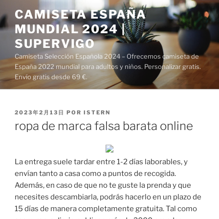
Saltar
CAMISETA ESPAÑA
al
MUNDIAL 2024 |
contenido
SUPERVIGO
Camiseta Selección Española 2024 – Ofrecemos camiseta de
España 2022 mundial para adultos y niños. Personalizar gratis.
Envío gratis desde 69 €.
PUBLICADO
2023年2月13日
POR
ISTERN
EL
ropa de marca falsa barata online
La entrega suele tardar entre 1-2 días laborables, y
envían tanto a casa como a puntos de recogida.
Además, en caso de que no te guste la prenda y que
necesites descambiarla, podrás hacerlo en un plazo de
15 días de manera completamente gratuita. Tal como