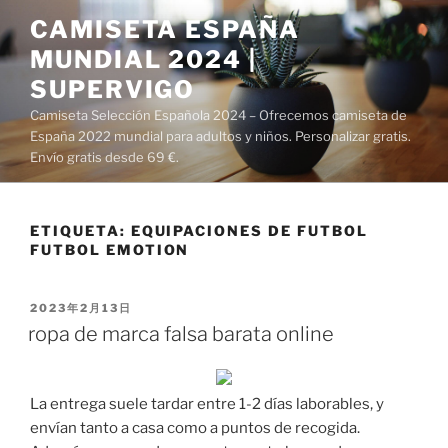
Saltar
CAMISETA ESPAÑA
al
MUNDIAL 2024 |
contenido
SUPERVIGO
Camiseta Selección Española 2024 – Ofrecemos camiseta de
España 2022 mundial para adultos y niños. Personalizar gratis.
Envío gratis desde 69 €.
ETIQUETA:
EQUIPACIONES DE FUTBOL
FUTBOL EMOTION
PUBLICADO
2023年2月13日
EL
ropa de marca falsa barata online
La entrega suele tardar entre 1-2 días laborables, y
envían tanto a casa como a puntos de recogida.