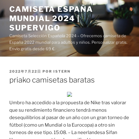
Saltar
CAMISETA ESPAÑA
al
MUNDIAL 2024 |
contenido
SUPERVIGO
Camiseta Selección Española 2024 – Ofrecemos camiseta de
España 2022 mundial para adultos y niños. Personalizar gratis.
Envío gratis desde 69 €.
PUBLICADO
2022年7月22日
POR
ISTERN
EL
priako camisetas baratas
Umbro ha accedido a la propuesta de Nike tras valorar
que su rendimiento financiero tendrá menos
desequilibrios al pasar de un año con un gran torneo de
fútbol (como un Mundial o la Eurocopa) a otro sin
torneos de ese tipo. 15:08. – La neerlandesa Sifan