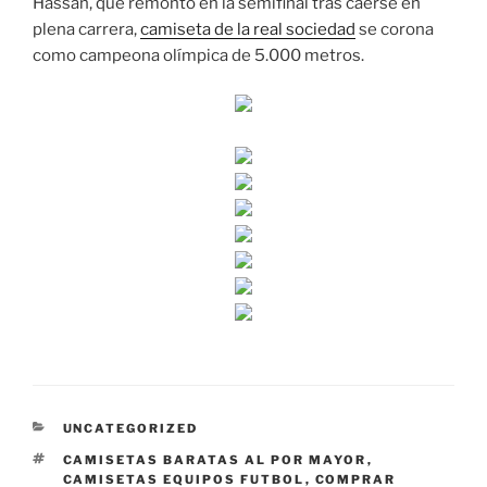
Hassan, que remontó en la semifinal tras caerse en
plena carrera,
camiseta de la real sociedad
se corona
como campeona olímpica de 5.000 metros.
CATEGORÍAS
UNCATEGORIZED
ETIQUETAS
CAMISETAS BARATAS AL POR MAYOR
,
CAMISETAS EQUIPOS FUTBOL
,
COMPRAR