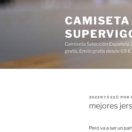
Saltar
al
CAMISETA 
contenido
SUPERVIG
Camiseta Selección Española 2
gratis. Envío gratis desde 69 €.
PUBLICADO
2022年7月22日
POR
EL
mejores jer
Pero va a ser un par