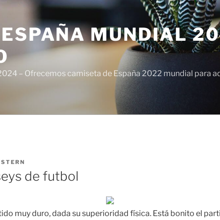
ESPAÑA MUNDIAL 20
O
024 – Ofrecemos camiseta de España 2022 mundial para adul
ISTERN
seys de futbol
tido muy duro, dada su superioridad física. Está bonito el part