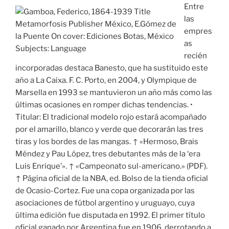
Entre
las
empres
as
recién
incorporadas destaca Banesto, que ha sustituido este
año a La Caixa. F. C. Porto, en 2004, y Olympique de
Marsella en 1993 se mantuvieron un año más como las
últimas ocasiones en romper dichas tendencias. •
Titular: El tradicional modelo rojo estará acompañado
por el amarillo, blanco y verde que decorarán las tres
tiras y los bordes de las mangas. ↑ «Hermoso, Brais
Méndez y Pau López, tres debutantes más de la ‘era
Luis Enrique’». ↑ «Campeonato sul-americano.» (PDF).
↑ Página oficial de la NBA, ed. Bolso de la tienda oficial
de Ocasio-Cortez. Fue una copa organizada por las
asociaciones de fútbol argentino y uruguayo, cuya
última edición fue disputada en 1992. El primer título
oficial ganado por Argentina fue en 1906, derrotando a