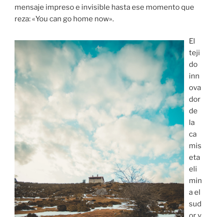
mensaje impreso e invisible hasta ese momento que
reza: «You can go home now».
El
teji
do
inn
ova
dor
de
la
ca
mis
eta
eli
min
a el
sud
or y