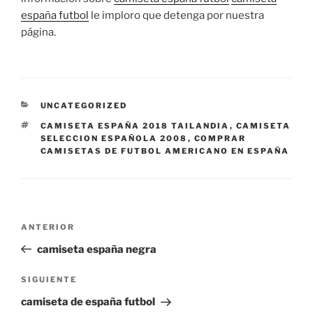
españa futbol
le imploro que detenga por nuestra
página.
CATEGORÍAS
UNCATEGORIZED
ETIQUETAS
CAMISETA ESPAÑA 2018 TAILANDIA
,
CAMISETA
SELECCION ESPAÑOLA 2008
,
COMPRAR
CAMISETAS DE FUTBOL AMERICANO EN ESPAÑA
Navegación
Entrada
ANTERIOR
de
anterior:
camiseta españa negra
entradas
Siguiente
SIGUIENTE
entrada
camiseta de españa futbol