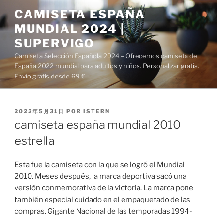
Saltar
CAMISETA ESPAÑA
al
MUNDIAL 2024 |
contenido
SUPERVIGO
Camiseta Selección Española 2024 – Ofrecemos camiseta de
España 2022 mundial para adultos y niños. Personalizar gratis.
Envío gratis desde 69 €.
PUBLICADO
2022年5月31日
POR
ISTERN
EL
camiseta españa mundial 2010
estrella
Esta fue la camiseta con la que se logró el Mundial
2010. Meses después, la marca deportiva sacó una
versión conmemorativa de la victoria. La marca pone
también especial cuidado en el empaquetado de las
compras. Gigante Nacional de las temporadas 1994-