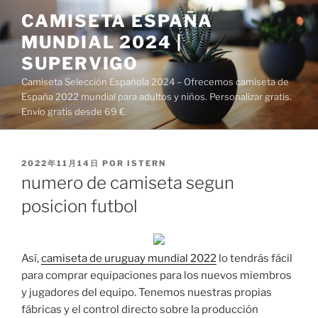
Saltar
CAMISETA ESPAÑA
al
MUNDIAL 2024 |
contenido
SUPERVIGO
Camiseta Selección Española 2024 – Ofrecemos camiseta de
España 2022 mundial para adultos y niños. Personalizar gratis.
Envío gratis desde 69 €.
PUBLICADO
2022年11月14日
POR
ISTERN
EL
numero de camiseta segun
posicion futbol
Así,
camiseta de uruguay mundial 2022
lo tendrás fácil
para comprar equipaciones para los nuevos miembros
y jugadores del equipo. Tenemos nuestras propias
fábricas y el control directo sobre la producción