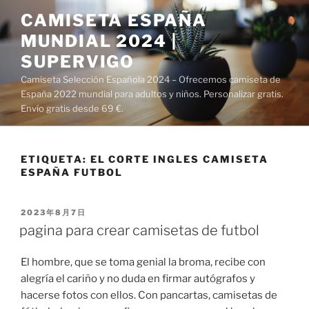
Saltar
CAMISETA ESPAÑA
al
MUNDIAL 2024 |
contenido
SUPERVIGO
Camiseta Selección Española 2024 – Ofrecemos camiseta de
España 2022 mundial para adultos y niños. Personalizar gratis.
Envío gratis desde 69 €.
ETIQUETA:
EL CORTE INGLES CAMISETA
ESPAÑA FUTBOL
PUBLICADO
2023年8月7日
EL
pagina para crear camisetas de futbol
El hombre, que se toma genial la broma, recibe con
alegría el cariño y no duda en firmar autógrafos y
hacerse fotos con ellos. Con pancartas, camisetas de