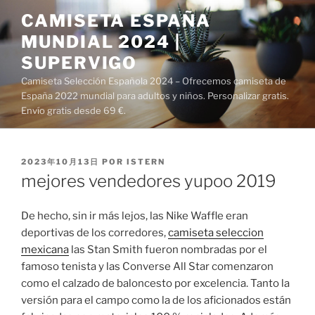
Saltar
CAMISETA ESPAÑA
al
MUNDIAL 2024 |
contenido
SUPERVIGO
Camiseta Selección Española 2024 – Ofrecemos camiseta de
España 2022 mundial para adultos y niños. Personalizar gratis.
Envío gratis desde 69 €.
PUBLICADO
2023年10月13日
POR
ISTERN
EL
mejores vendedores yupoo 2019
De hecho, sin ir más lejos, las Nike Waffle eran
deportivas de los corredores,
camiseta seleccion
mexicana
las Stan Smith fueron nombradas por el
famoso tenista y las Converse All Star comenzaron
como el calzado de baloncesto por excelencia. Tanto la
versión para el campo como la de los aficionados están