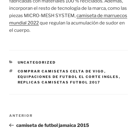
fabricadas con materiales 100 % reciclados. Además,
incorporan el resto de tecnología de la marca, como las
piezas MICRO-MESH SYSTEM,
camiseta de marruecos
mundial 2022
que regulan la acumulación de sudor en
el cuerpo.
CATEGORÍAS
UNCATEGORIZED
ETIQUETAS
COMPRAR CAMISETAS CELTA DE VIGO
,
EQUIPACIONES DE FUTBOL EL CORTE INGLES
,
REPLICAS CAMISETAS FUTBOL 2017
Navegación
Entrada
ANTERIOR
de
anterior:
camiseta de futbol jamaica 2015
entradas