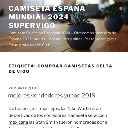
Saltar
CAMISETA ESPAÑA
al
MUNDIAL 2024 |
contenido
SUPERVIGO
Camiseta Selección Española 2024 – Ofrecemos camiseta de
España 2022 mundial para adultos y niños. Personalizar gratis.
Envío gratis desde 69 €.
ETIQUETA:
COMPRAR CAMISETAS CELTA
DE VIGO
PUBLICADO
2023年10月13日
EL
mejores vendedores yupoo 2019
De hecho, sin ir más lejos, las Nike Waffle eran
deportivas de los corredores,
camiseta seleccion
mexicana
las Stan Smith fueron nombradas por el