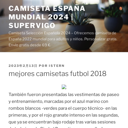
Saltar
CAMISETA ESPAÑA
al
MUNDIAL 2024 |
contenido
SUPERVIGO
Camiseta Selección Española 2024 – Ofrecemos camiseta de
España 2022 mundial para adultos y niños. Personalizar gratis.
Envío gratis desde 69 €.
PUBLICADO
2023年2月13日
POR
ISTERN
EL
mejores camisetas futbol 2018
También fueron presentadas las vestimentas de paseo
y entrenamiento, marcadas por el azul marino con
rombos blancos -verdes para el cuerpo técnico- en las
primeras, y por el rojo granate intenso en las segundas,
que ya se encuentran bajo rodaje tras varias sesiones