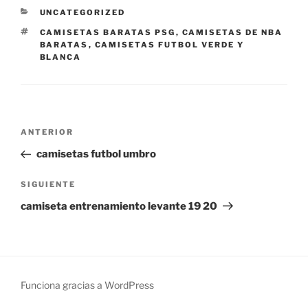
CATEGORÍAS
UNCATEGORIZED
ETIQUETAS
CAMISETAS BARATAS PSG
,
CAMISETAS DE NBA
BARATAS
,
CAMISETAS FUTBOL VERDE Y
BLANCA
Navegación
Entrada
ANTERIOR
de
anterior:
camisetas futbol umbro
entradas
Siguiente
SIGUIENTE
entrada
camiseta entrenamiento levante 19 20
Funciona gracias a WordPress