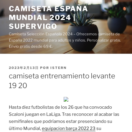
Saltar
CAMISETA ESPAÑA
al
MUNDIAL 2024 |
contenido
SUPERVIGO
Camiseta Selección Española 2024 – Ofrecemos camiseta de
España 2022 mundial para adultos y niños. Personalizar gratis.
Envío gratis desde 69 €.
PUBLICADO
2023年2月13日
POR
ISTERN
EL
camiseta entrenamiento levante
19 20
Hasta diez futbolistas de los 26 que ha convocado
Scaloni juegan en LaLiga. Tras reconocer al acabar las
semifinales que podríamos estar presenciando su
último Mundial,
equipacion barça 2022 23
su