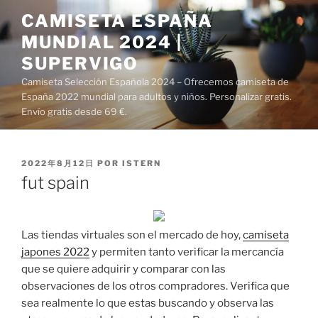
Saltar
CAMISETA ESPAÑA
al
MUNDIAL 2024 |
contenido
SUPERVIGO
Camiseta Selección Española 2024 – Ofrecemos camiseta de
España 2022 mundial para adultos y niños. Personalizar gratis.
Envío gratis desde 69 €.
PUBLICADO
2022年8月12日
POR
ISTERN
EL
fut spain
Las tiendas virtuales son el mercado de hoy,
camiseta
japones 2022
y permiten tanto verificar la mercancía
que se quiere adquirir y comparar con las
observaciones de los otros compradores. Verifica que
sea realmente lo que estas buscando y observa las