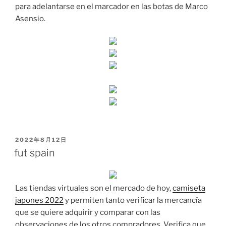
para adelantarse en el marcador en las botas de Marco
Asensio.
PUBLICADO
2022年8月12日
EL
fut spain
Las tiendas virtuales son el mercado de hoy,
camiseta
japones 2022
y permiten tanto verificar la mercancía
que se quiere adquirir y comparar con las
observaciones de los otros compradores. Verifica que