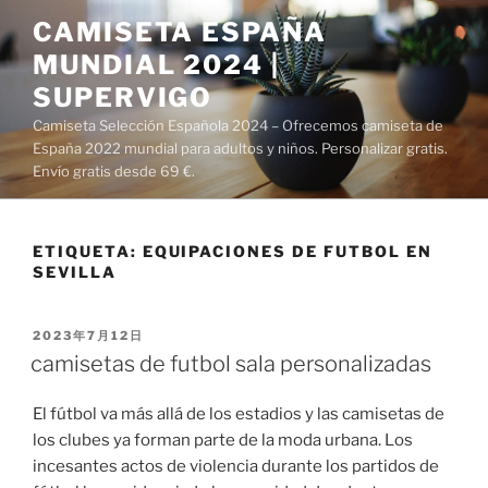
Saltar
CAMISETA ESPAÑA
al
MUNDIAL 2024 |
contenido
SUPERVIGO
Camiseta Selección Española 2024 – Ofrecemos camiseta de
España 2022 mundial para adultos y niños. Personalizar gratis.
Envío gratis desde 69 €.
ETIQUETA:
EQUIPACIONES DE FUTBOL EN
SEVILLA
PUBLICADO
2023年7月12日
EL
camisetas de futbol sala personalizadas
El fútbol va más allá de los estadios y las camisetas de
los clubes ya forman parte de la moda urbana. Los
incesantes actos de violencia durante los partidos de