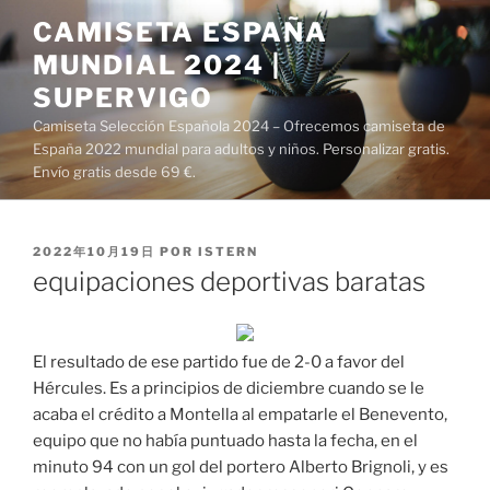
Saltar
CAMISETA ESPAÑA
al
MUNDIAL 2024 |
contenido
SUPERVIGO
Camiseta Selección Española 2024 – Ofrecemos camiseta de
España 2022 mundial para adultos y niños. Personalizar gratis.
Envío gratis desde 69 €.
PUBLICADO
2022年10月19日
POR
ISTERN
EL
equipaciones deportivas baratas
El resultado de ese partido fue de 2-0 a favor del
Hércules. Es a principios de diciembre cuando se le
acaba el crédito a Montella al empatarle el Benevento,
equipo que no había puntuado hasta la fecha, en el
minuto 94 con un gol del portero Alberto Brignoli, y es