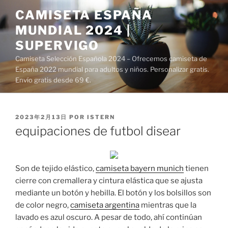
Saltar
CAMISETA ESPAÑA
al
MUNDIAL 2024 |
contenido
SUPERVIGO
Camiseta Selección Española 2024 – Ofrecemos camiseta de
España 2022 mundial para adultos y niños. Personalizar gratis.
Envío gratis desde 69 €.
PUBLICADO
2023年2月13日
POR
ISTERN
EL
equipaciones de futbol disear
Son de tejido elástico,
camiseta bayern munich
tienen
cierre con cremallera y cintura elástica que se ajusta
mediante un botón y hebilla. El botón y los bolsillos son
de color negro,
camiseta argentina
mientras que la
lavado es azul oscuro. A pesar de todo, ahí continúan