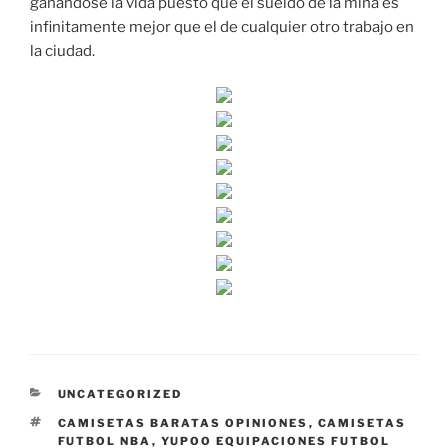
ganándose la vida puesto que el sueldo de la mina es
infinitamente mejor que el de cualquier otro trabajo en
la ciudad.
CATEGORÍAS
UNCATEGORIZED
ETIQUETAS
CAMISETAS BARATAS OPINIONES
,
CAMISETAS
FUTBOL NBA
,
YUPOO EQUIPACIONES FUTBOL