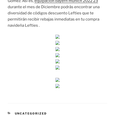
Gómez. Así es,
equipacion bayern munich 2022 23
durante el mes de Diciembre podrás encontrar una
diversidad de códigos descuento Lefties que te
permitirán recibir rebajas inmediatas en tu compra
navideña Lefties .
CATEGORÍAS
UNCATEGORIZED