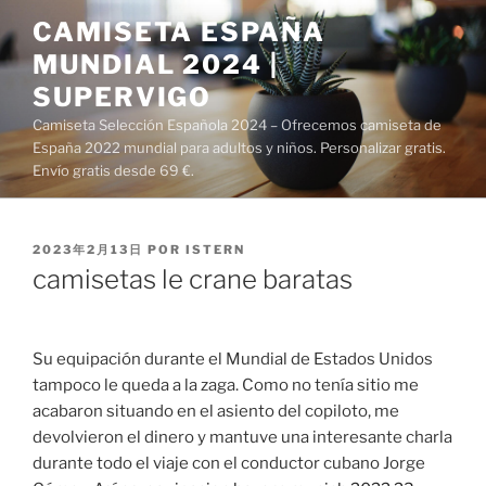
Saltar
CAMISETA ESPAÑA
al
MUNDIAL 2024 |
contenido
SUPERVIGO
Camiseta Selección Española 2024 – Ofrecemos camiseta de
España 2022 mundial para adultos y niños. Personalizar gratis.
Envío gratis desde 69 €.
PUBLICADO
2023年2月13日
POR
ISTERN
EL
camisetas le crane baratas
Su equipación durante el Mundial de Estados Unidos
tampoco le queda a la zaga. Como no tenía sitio me
acabaron situando en el asiento del copiloto, me
devolvieron el dinero y mantuve una interesante charla
durante todo el viaje con el conductor cubano Jorge