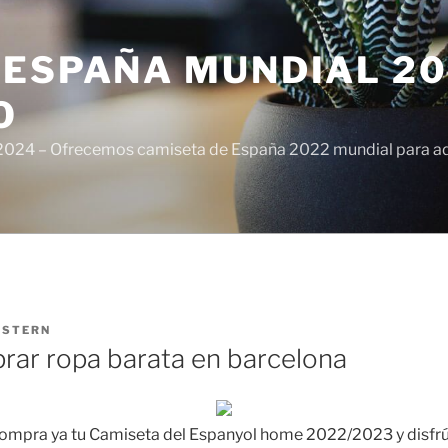
ESPAÑA MUNDIAL 20
O
024 – Ofrecemos camiseta de España 2022 mundial para adul
ISTERN
ar ropa barata en barcelona
Compra ya tu Camiseta del Espanyol home 2022/2023 y disfrú