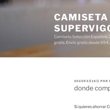
Saltar
al
CAMISETA 
contenido
SUPERVIG
Camiseta Selección Española 2
gratis. Envío gratis desde 69 €.
PUBLICADO
2023年3月16日
POR
EL
donde compr
Si quieres ahorrar 