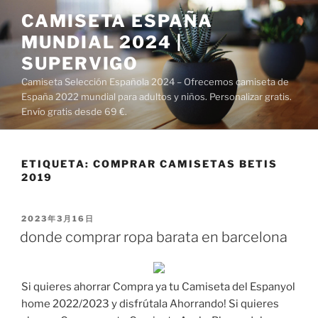
Saltar
CAMISETA ESPAÑA
al
MUNDIAL 2024 |
contenido
SUPERVIGO
Camiseta Selección Española 2024 – Ofrecemos camiseta de
España 2022 mundial para adultos y niños. Personalizar gratis.
Envío gratis desde 69 €.
ETIQUETA:
COMPRAR CAMISETAS BETIS
2019
PUBLICADO
2023年3月16日
EL
donde comprar ropa barata en barcelona
Si quieres ahorrar Compra ya tu Camiseta del Espanyol
home 2022/2023 y disfrútala Ahorrando! Si quieres