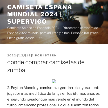
Saltar
CAMISETA ESPAÑA
al
MUNDIAL 2024 |
contenido
SUPERVIGO
Camiseta Selección Española 2024 – Ofrecemos camiseta de
España 2022 mundial para adultos y niños. Personalizar gratis.
Envío gratis desde 69 €.
PUBLICADO
2022年12月19日
POR
ISTERN
EL
donde comprar camisetas de
zumba
2. Peyton Manning,
camiseta argentina
el seguramente
jugador mas mediático de la liga en los últimos años es
el segundo jugador que más vende en el mundo del
futbol americano profesional. Lo que sí admiten todos