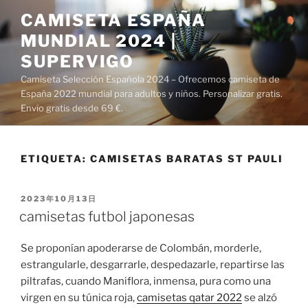
Saltar
CAMISETA ESPAÑA
al
MUNDIAL 2024 |
contenido
SUPERVIGO
Camiseta Selección Española 2024 – Ofrecemos camiseta de
España 2022 mundial para adultos y niños. Personalizar gratis.
Envío gratis desde 69 €.
ETIQUETA:
CAMISETAS BARATAS ST PAULI
PUBLICADO
2023年10月13日
EL
camisetas futbol japonesas
Se proponían apoderarse de Colombán, morderle,
estrangularle, desgarrarle, despedazarle, repartirse las
piltrafas, cuando Maniflora, inmensa, pura como una
virgen en su túnica roja,
camisetas qatar 2022
se alzó