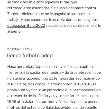
serena y terrible ante aquellas furias que
retrocedieron asustadas. Se puso a desbarré contra
Zubieta, diciendo que no le pagaba al zambaje su
trabajo; y que cuando se le ocurría darle a uno alguito,
equipacion italia 2022
sacaba los daos pa descamisarlo
al juego.
PUBLICADO
2023年6月12日
EL
tienda futbol madrid
Hace unos días, Nápoles se convertía en la capital del
frenesí, de la pasión desmedida y de la celebración que
no atañe a razones. Tras 31 temporadas acompañando
al RC Celta, tras concluir la temporada 2015/2016 se
ponía punto y final a un patrocinio que permanecerá en
el recuerdo de la afición y cuya relación se iniciaba en
1958 al instalarse la automovilística francesa a pocos
metros del estadio de Balaídos evidenciando aquello