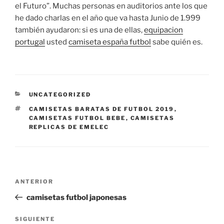
el Futuro”. Muchas personas en auditorios ante los que
he dado charlas en el año que va hasta Junio de 1.999
también ayudaron: si es una de ellas,
equipacion
portugal
usted
camiseta españa futbol
sabe quién es.
CATEGORÍAS
UNCATEGORIZED
ETIQUETAS
CAMISETAS BARATAS DE FUTBOL 2019
,
CAMISETAS FUTBOL BEBE
,
CAMISETAS
REPLICAS DE EMELEC
Navegación
Entrada
ANTERIOR
de
anterior:
camisetas futbol japonesas
entradas
Siguiente
SIGUIENTE