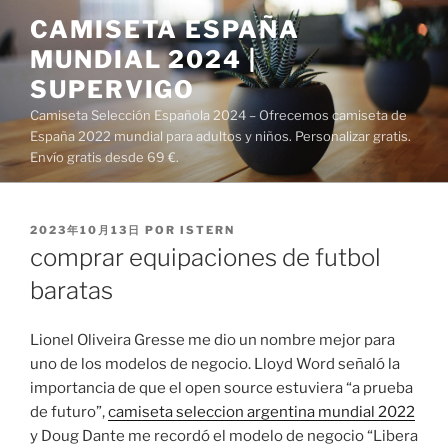
Saltar
CAMISETA ESPAÑA
al
MUNDIAL 2024 |
contenido
SUPERVIGO
Camiseta Selección Española 2024 – Ofrecemos camiseta de
España 2022 mundial para adultos y niños. Personalizar gratis.
Envío gratis desde 69 €.
PUBLICADO
2023年10月13日
POR
ISTERN
EL
comprar equipaciones de futbol
baratas
Lionel Oliveira Gresse me dio un nombre mejor para
uno de los modelos de negocio. Lloyd Word señaló la
importancia de que el open source estuviera “a prueba
de futuro”,
camiseta seleccion argentina mundial 2022
y Doug Dante me recordó el modelo de negocio “Libera