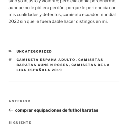
sido yo injusto y violento; pero ella debía perdonarme,
aunque no le pidiera perdón, porque le pertenecía con
mis cualidades y defectos,
camiseta ecuador mundial
2022
sin que le fuera dable hacer distingos en mí.
CATEGORÍAS
UNCATEGORIZED
ETIQUETAS
CAMISETA ESPAÑA ADULTO
,
CAMISETAS
BARATAS GUNS N ROSES
,
CAMISETAS DE LA
LIGA ESPAÑOLA 2019
Navegación
Entrada
ANTERIOR
de
anterior:
comprar equipaciones de futbol baratas
entradas
Siguiente
SIGUIENTE