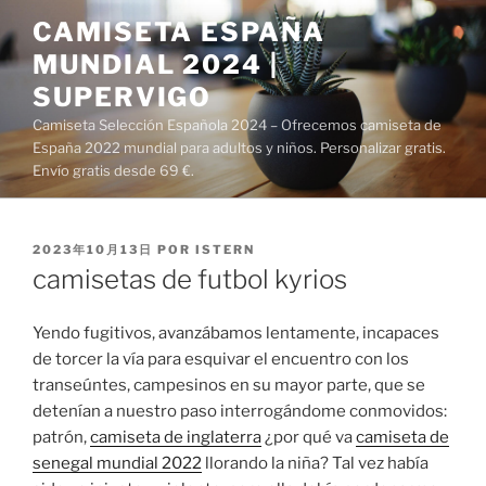
Saltar
CAMISETA ESPAÑA
al
MUNDIAL 2024 |
contenido
SUPERVIGO
Camiseta Selección Española 2024 – Ofrecemos camiseta de
España 2022 mundial para adultos y niños. Personalizar gratis.
Envío gratis desde 69 €.
PUBLICADO
2023年10月13日
POR
ISTERN
EL
camisetas de futbol kyrios
Yendo fugitivos, avanzábamos lentamente, incapaces
de torcer la vía para esquivar el encuentro con los
transeúntes, campesinos en su mayor parte, que se
detenían a nuestro paso interrogándome conmovidos:
patrón,
camiseta de inglaterra
¿por qué va
camiseta de
senegal mundial 2022
llorando la niña? Tal vez había