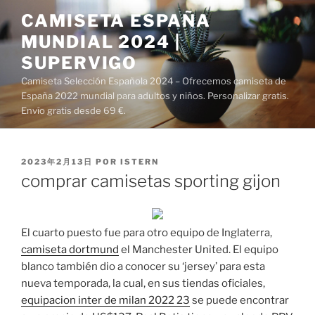
Saltar
CAMISETA ESPAÑA
al
MUNDIAL 2024 |
contenido
SUPERVIGO
Camiseta Selección Española 2024 – Ofrecemos camiseta de
España 2022 mundial para adultos y niños. Personalizar gratis.
Envío gratis desde 69 €.
PUBLICADO
2023年2月13日
POR
ISTERN
EL
comprar camisetas sporting gijon
El cuarto puesto fue para otro equipo de Inglaterra,
camiseta dortmund
el Manchester United. El equipo
blanco también dio a conocer su ‘jersey’ para esta
nueva temporada, la cual, en sus tiendas oficiales,
equipacion inter de milan 2022 23
se puede encontrar